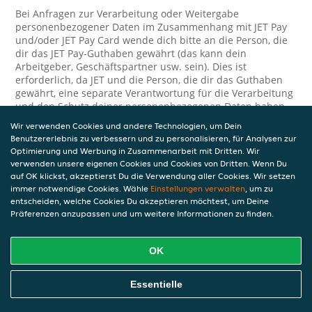
Bei Anfragen zur Verarbeitung oder Weitergabe
personenbezogener Daten im Zusammenhang mit JET Pay
und/oder JET Pay Card wende dich bitte an die Person, die
dir das JET Pay-Guthaben gewährt (das kann dein
Arbeitgeber, Geschäftspartner usw. sein). Dies ist
erforderlich, da JET und die Person, die dir das Guthaben
gewährt, eine separate Verantwortung für die Verarbeitung
und den Schutz deiner personenbezogenen Daten haben.
Wir verwenden Cookies und andere Technologien, um Dein
Solltest du weitere Fragen oder Beschwerden in Bezug auf
Benutzererlebnis zu verbessern und zu personalisieren, für Analysen zur
die Verarbeitung deiner personenbezogenen Daten haben,
Optimierung und Werbung in Zusammenarbeit mit Dritten. Wir
kontaktieren wir dich gerne. Wir würden uns auch über
verwenden unsere eigenen Cookies und Cookies von Dritten. Wenn Du
Tipps oder Vorschläge zur Verbesserung unserer Erklärung
auf OK klickst, akzeptierst Du die Verwendung aller Cookies. Wir setzen
freuen.
immer notwendige Cookies. Wähle
Einstellungen verwalten
, um zu
entscheiden, welche Cookies Du akzeptieren möchtest, um Deine
Sicherheit
Präferenzen anzupassen und um weitere Informationen zu finden.
JET nimmt den Schutz personenbezogener Daten sehr ernst
und daher ergreifen wir angemessene Maßnahmen, um
OK
deine personenbezogenen Daten vor Missbrauch, Verlust,
unbefugtem Zugriff, unerwünschter Offenlegung und
Essentielle
unbefugter Änderung zu schützen. Wenn du der Meinung
bist, dass deine personenbezogenen Daten nicht